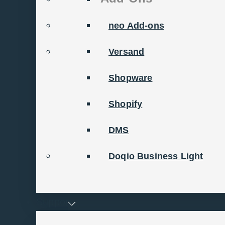
Prozessen 
neo Add-ons
Jedes Unternehmen ist e
Versand
sich für eine Business 
Shopware
Ihre Prozesse anpasst. 
Shopify
dabei, Ihr volles Poten
wachsen.
DMS
SELECTLINE NEO ER
Doqio Business Light
Support