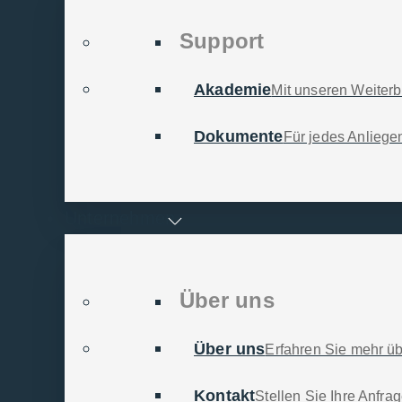
-Support –
Support
Akademie
Mit unseren Weiter­b
en Digitali­sierungs­
Dokumente
Für jedes Anlieg
eit unter­stützen über
 mehr als 40.000
Unternehmen
r täg­lichen Arbeit: von
passungen bis hin zum
im digitalen Zeitalter.
Über uns
Über uns
Erfahren Sie mehr ü
Kontakt
Stellen Sie Ihre Anfra