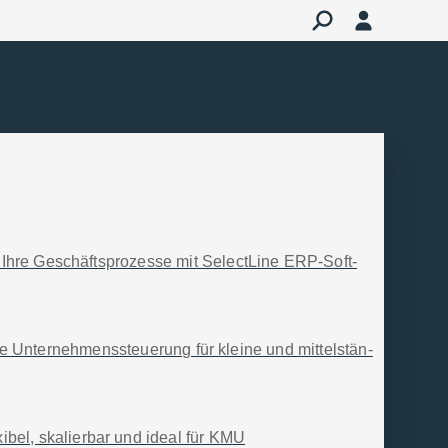
 Ihre Geschäfts­prozesse mit SelectLine ERP-Soft­
te Unter­nehmens­steue­rung für kleine und mittel­stän­
xibel, skalierbar und ideal für KMU