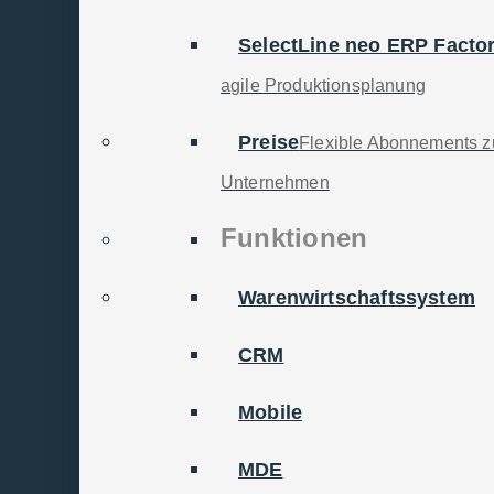
SelectLine neo ERP Facto
agile Produktionsplanung
Preise
Flexible Abonnements zu
ware GmbH: ERP-Sof
Unternehmen
r­bar, made in Ger­ma­
Funktionen
Warenwirtschaftssystem
CRM
ür die
Mobile
MDE