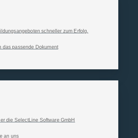
ildungs­ange­boten schneller zum Erfolg.
en das passende Dokument
ber die SelectLine Software GmbH
ge an uns