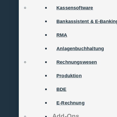
Kassensoftware
ür die digitale
Bankassistent & E-Bankin
 anpassungs­fähige
RMA
 hohen Anforderungen
entwickelt. Als
Anlagenbuchhaltung
nen, alle Unter­nehmens­
Rechnungswesen
ntelligent zu steuern.
Produktion
BDE
E-Rechnung
ERP-Lösu
Add-Ons