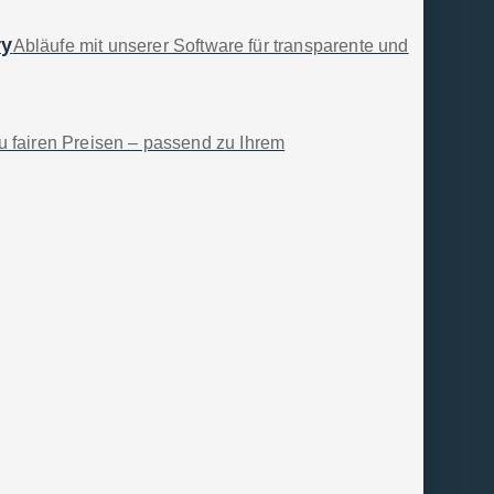
ry
Abläufe mit unserer Software für transparente und
 fairen Preisen – passend zu Ihrem
t­ware für KMU –
ny
SelectLine Imagevideo